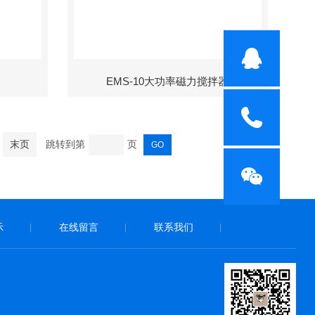
EMS-10大功率磁力搅拌器
末页
跳转到第
页
示
在线留言
联系我们
|
|
|