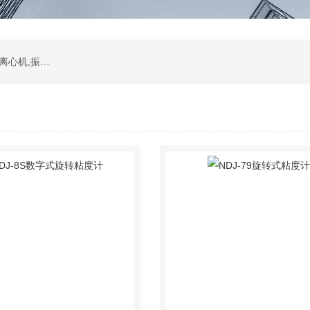
振荡器,水浴,油槽,培养箱,恒温摇床,低温恒温槽,离心机,振荡器.石墨电热板,马弗炉