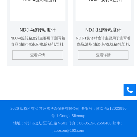
NDJ-4旋转粘度计
NDJ-1旋转粘度计
NDJ-4旋转粘度计主要用于测写着
NDJ-1旋转粘度计主要用于测写着
食品,油脂,油漆,药物,胶粘剂,塑料,
食品,油脂,油漆,药物,胶粘剂,塑料,
化妆品等各种流体的粘性阻力与液
化妆品等各种流体的粘性阻力与液
查看详情
查看详情
体的粘度.在化工,化妆,大专院校实
体的粘度.在化工,化妆,大专院校实
验室有着应用广泛.
验室有着应用广泛.
2026 版权所有 © 常州杰博森仪器有限公司
备案号：苏ICP备12023990
号-1
GoogleSitemap
地址：常州市金坛区冯庄路7-S03 传真：86-0519-82550400 邮件：
jaboson@163.com