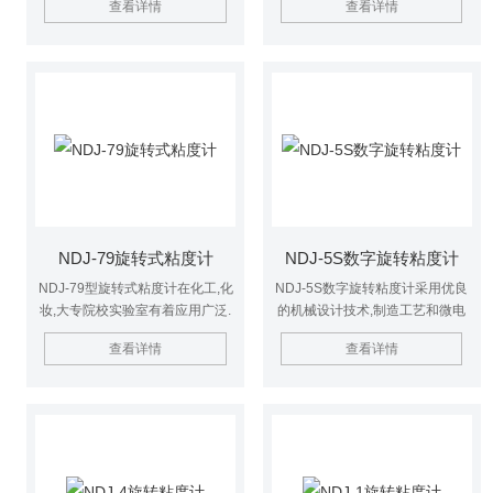
查看详情
查看详情
能直接从显示屏上读得被测试样的
确.显示器选用蓝色背光,高亮度的
KU值,应用鱼油漆,涂料,油墨,胶粘
LCD显示屏,数据显示清晰.是本公
剂,膏状物等测试.
司旋转粘度计的升级换代产品.
NDJ-79旋转式粘度计
NDJ-5S数字旋转粘度计
NDJ-79型旋转式粘度计在化工,化
NDJ-5S数字旋转粘度计采用优良
妆,大专院校实验室有着应用广泛.
的机械设计技术,制造工艺和微电
主要用于测写着食品,油脂,油漆,药
脑控制技术,数据采集正确.显示器
查看详情
查看详情
物,胶粘剂,塑料,化妆品等各种流体
选用蓝色背光,高亮度的LCD显示
的粘性阻力与液体的粘度.
屏,数据显示清晰.是大专院校,科研
单位,军工部门的实验室,分析室之*
仪器.