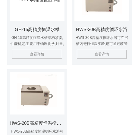
GH-15高精度恒温水槽
HWS-30B高精度循环水浴
GH-15高精度恒温水槽结构紧凑,
HWS-30B高精度循环水浴可在浴
性能稳定.主要用于物理化学,计量,
槽内进行恒温实验,也可通过软管
大专院校,电子仪表,科研机构等领
与其他设备相连,作为恒温源配套
查看详情
查看详情
域.控温精度高,温度波动度小.
使用.或用于给其它设备进行循环
冷却.主要应用于冶金,医药,生化,化
工,物性测试及化学分析等研究部
门,高等院校工厂实验室及计量质
检部门.
HWS-20B高精度恒温循环水浴
HWS-20B高精度恒温循环水浴可