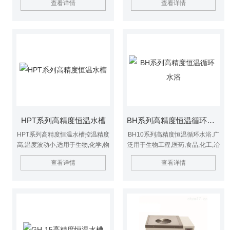
查看详情
查看详情
药、化工等部门对恒温精度要求较
抗腐蚀性强,节省能源,使用寿命长
高而研制的低温实验仪器，具有使
等优点.适合用于化工,物理,环保等
槽内温度与均匀、智能控温更精确
实验科学领域.
等特点。亦可作普通温度计及其它
温度测量仪表制造中的定标用途。
HPT系列高精度恒温水槽
BH系列高精度恒温循环水浴
HPT系列高精度恒温水槽控温精度
BH10系列高精度恒温循环水浴.广
高,温度波动小,适用于生物,化学,物
泛用于生物工程,医药,食品,化工,冶
理,植物,化工等科学上作精密恒温
金,化学分析,石油等领域.本产品使
查看详情
查看详情
的直接加热制冷,和辅助加热制冷
用高性能单片微机控制,自动PID调
之用.
节,温度传感器测温,控温精度高,搅
拌电机,低噪声长寿命