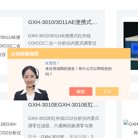
GXH-3010/3011AE便携式红外线CO/CO2二合一分析仪
GXH-3010/3011AE便携式红外线
CO/CO2二合一分析仪内置式调零过
滤器、六通阀切换调零与测量，操作
型号：
GXH-3010/3011AE
更新日期：
2025-07-08
简便灵活。符合国家计量检定规程，
欢迎您！
主要的技术指标符合国家二级仪表的
查看详情
来自局域网的朋友！有什么可以帮助您的
技术要求，可以取得中国计量科学研
吗？
究院的检定证书。
GXH-3010EGXH-3010E红外线CO2分析仪
GXH-3010E红外线CO2分析仪内置式
调零过滤器、六通阀切换调零与测
量，操作简便灵活。
型号：
GXH-3010E
更新日期：
2025-07-08