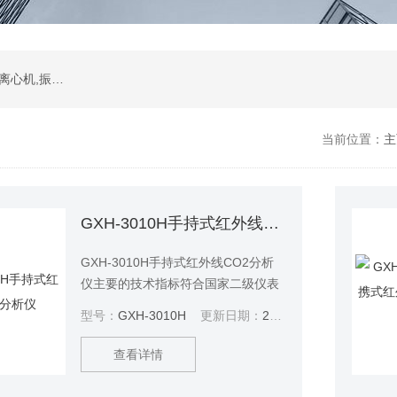
振荡器,水浴,油槽,培养箱,恒温摇床,低温恒温槽,离心机,振荡器.石墨电热板,马弗炉
当前位置：
主
GXH-3010H手持式红外线CO2分析仪
GXH-3010H手持式红外线CO2分析
仪主要的技术指标符合国家二级仪表
的技术要求，可以取得中国计量科学
型号：
GXH-3010H
更新日期：
2025-07-08
研究院的检定证书。一键式自动调
零，调零后自动切换到测量，操作简
查看详情
便灵活。