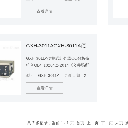
查看详情
GXH-3011AGXH-3011A便携式红外线CO分析仪
GXH-3011A便携式红外线CO分析仪
符合GB/T18204.2-2014《公共场所
卫生检验方法第2部分：化学污染
型号：
GXH-3011A
更新日期：
2025-07-08
物》、GBZ/T300.37-2017《工作场
所空气有毒物质测定第37部分：一氧
查看详情
化碳和二氧化碳》和GB/T9801-
1988《空气质量一氧化碳的测定非分
散红外法》的国家标准；符合
HJ/T44-1999《固定污染源排气中一
氧化碳的测定非色散红外吸收法》的
共 7 条记录，当前 1 / 1 页 首页 上一页 下一页 末页
生态环境部标准。