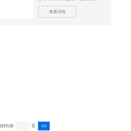
检定规程，主要的技术指标符合国家
二级仪表的技术要求，可以取得中国
查看详情
计量科学研究院的检定证书（检定结
论：合格，该仪器符合二级技术要
求）。
 跳转到第
页