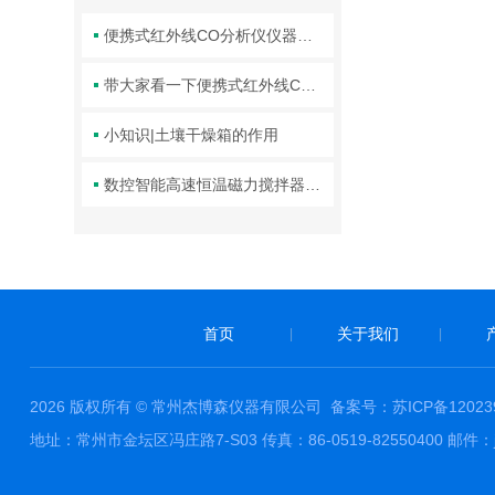
便携式红外线CO分析仪仪器使用意义科普
带大家看一下便携式红外线CO分析仪的使用及维护要求
小知识|土壤干燥箱的作用
数控智能高速恒温磁力搅拌器使用方法和注意事项
首页
关于我们
|
|
2026 版权所有 © 常州杰博森仪器有限公司
备案号：苏ICP备120239
地址：常州市金坛区冯庄路7-S03 传真：86-0519-82550400 邮件：ja