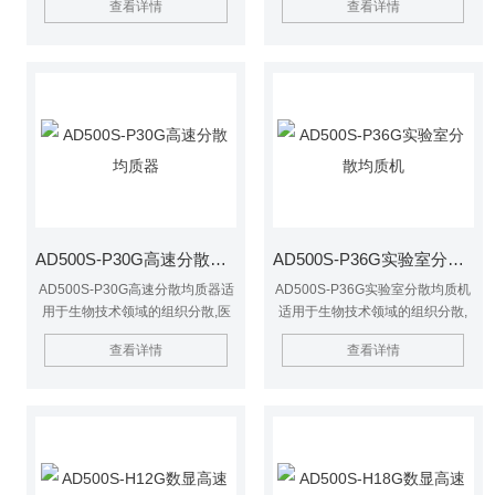
查看详情
查看详情
酶处理以及在制药工业,化妆品工
妆品工业,油漆工业和石油化工等.
业,油漆工业和石油化工等行业的
主要用于液与液相,液与固相,粘度
样品处理.
低于0.2Pa.s的液体物料实验.能使
实验介质在料液中挤压,强冲击与
失压膨胀的三重作用下细化,更均
匀的相互混合,防止或减少与料液
分层.
AD500S-P30G高速分散均质器
AD500S-P36G实验室分散均质机
AD500S-P30G高速分散均质器适
AD500S-P36G实验室分散均质机
用于生物技术领域的组织分散,医
适用于生物技术领域的组织分散,
药领域的样品准备,食品工业的酶
医药领域的样品准备,食品工业的
查看详情
查看详情
处理以及在制药工业,化妆品工业,
酶处理以及在制药工业,化妆品工
油漆工业和石油化工等行业的样品
业,油漆工业和石油化工等行业的
处理.
样品处理.