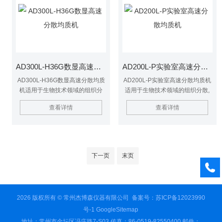
AD300L-H36G数显高速分散均质机
AD200L-P实验室高速分散均质机
AD300L-H36G数显高速分散均质
AD200L-P实验室高速分散均质机
机适用于生物技术领域的组织分
适用于生物技术领域的组织分散,
散,医药领域的样品准备,食品工业
医药领域的样品准备,食品工业的
查看详情
查看详情
的酶处理以及在制药工业,化妆品
酶处理以及在制药工业,化妆品工
工业,油漆工业和石油化工等行业
业,油漆工业和石油化工等行业的
的样品处理.
样品处理.
下一页
末页
2026 版权所有 © 常州杰博森仪器有限公司
备案号：苏ICP备12023990
号-1
GoogleSitemap
地址：常州市金坛区冯庄路7-S03 传真：86-0519-82550400 邮件：