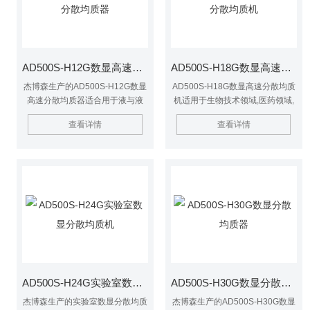
AD500S-H12G数显高速分散均质器
AD500S-H18G数显高速分散均质机
杰博森生产的AD500S-H12G数显
AD500S-H18G数显高速分散均质
高速分散均质器适合用于液与液
机适用于生物技术领域,医药领域,
相,液与固相,粘度低于0.2Pa.s的液
食品工业,制药工业,化妆品工业,油
查看详情
查看详情
体物料实验.能使实验介质在料液
漆工业和石油化工等.适合用于液
中挤压,强冲击与失压膨胀的三重
与液相,液与固相,粘度低于0.2Pa.s
作用下细化,更均匀的相互混合,防
的液体物料实验.能使实验介质在
止或减少与料液分层.适用于生物
料液中挤压,强冲击与失压膨胀的
技术领域,医药领域,食品工业,制药
三重作用下细化,更均匀的相互混
工业,化妆品工业,油漆工业和石油
合,防止或减少与料液分层.
化工等.
AD500S-H24G实验室数显分散均质机
AD500S-H30G数显分散均质器
杰博森生产的实验室数显分散均质
杰博森生产的AD500S-H30G数显