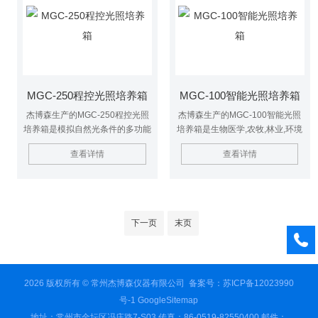
MGC-250程控光照培养箱
MGC-100智能光照培养箱
杰博森生产的MGC-250程控光照
杰博森生产的MGC-100智能光照
培养箱是模拟自然光条件的多功能
培养箱是生物医学,农牧,林业,环境
培养箱,主要用于植物的生长组培
科学等生产和科研部门的理想试验
查看详情
查看详情
养,种子发芽试验,植物的栽培与育
设备.是具有模拟自然光条件的多
种,昆虫及小动物饲养,微生物,抗生
功能培养箱,主要用于植物的生长
物的培养,保存及其他恒温光照实
组培养,种子发芽试验,植物的栽培
验.是生物医学,农牧,林业,环境科学
与育种,昆虫及小动物饲养,微生物,
等生产和科研部门的理想试验设
抗生物的培养,保存及其他恒温光
下一页
末页
备.
照实验.
2026 版权所有 © 常州杰博森仪器有限公司
备案号：苏ICP备12023990
号-1
GoogleSitemap
地址：常州市金坛区冯庄路7-S03 传真：86-0519-82550400 邮件：