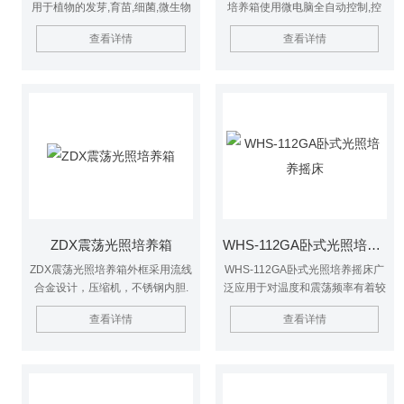
用于植物的发芽,育苗,细菌,微生物
培养箱使用微电脑全自动控制,控
的培养及保存,昆虫,小动物的饲养,
制板一体化,触摸开关可任意设定
查看详情
查看详情
产品质量检测及其它用途的光照恒
各个实验段运行时间,温度,光照,可
温实验.具有性能稳定,操作简便的
显示实验周期,设定时间,设定温度
优点.
和剩余时间,实际温度和光照级别.
ZDX震荡光照培养箱
WHS-112GA卧式光照培养摇床
ZDX震荡光照培养箱外框采用流线
WHS-112GA卧式光照培养摇床广
合金设计，压缩机，不锈钢内胆.
泛应用于对温度和震荡频率有着较
广泛应用于环境保护、卫生防疫、
高要求的细菌培养、发酵、杂交和
查看详情
查看详情
农畜、药检、水产等科研、院校实
生物化学反映及酶、细胞组织研究
验。
等。在生物、分子学、食品、环保
等研究领域有着广泛而重要的应
用。