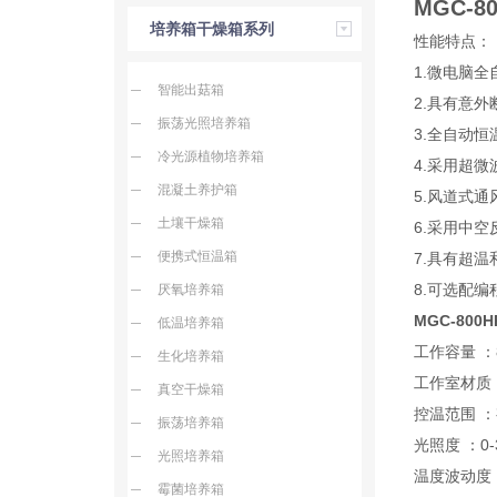
MGC-80
培养箱干燥箱系列
性能特点：
1.微电脑
智能出菇箱
2.具有意
振荡光照培养箱
3.全自动
冷光源植物培养箱
4.采用超
混凝土养护箱
5.风道式
土壤干燥箱
6.采用中
便携式恒温箱
7.具有超
8.可选配
厌氧培养箱
MGC-800HP
低温培养箱
工作容量 ：8
生化培养箱
工作室材质
真空干燥箱
控温范围 ：
振荡培养箱
光照度 ：0-
光照培养箱
温度波动度 
霉菌培养箱