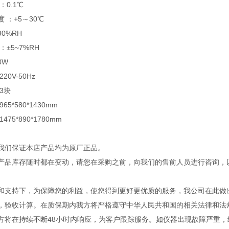
：0.1℃
 ：+5～30℃
90%RH
：±5~7%RH
0W
20V-50Hz
3块
65*580*1430mm
475*890*1780mm
我们保证本店产品均为原厂正品。
产品库存随时都在变动，请您在采购之前，向我们的售前人员进行咨询，
和支持下，为保障您的利益，使您得到更好更优质的服务，我公司在此做
，验收计算。在质保期内我方将严格遵守中华人民共和国的相关法律和法规
方将在持续不断48小时内响应，为客户跟踪服务。如仪器出现故障严重