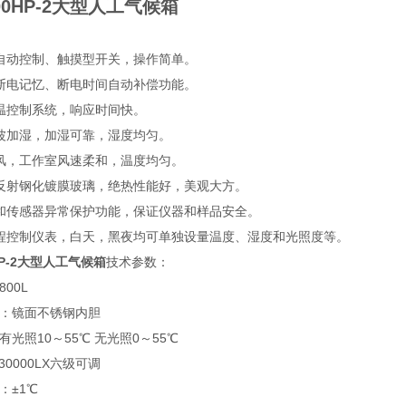
0HP-2
大型人工气候箱
全自动控制、触摸型开关，操作简单。
外断电记忆、断电时间自动补偿功能。
恒温控制系统，响应时间快。
微波加湿，加湿可靠，湿度均匀。
通风，工作室风速柔和，温度均匀。
空反射钢化镀膜玻璃，绝热性能好，美观大方。
温和传感器异常保护功能，保证仪器和样品安全。
编程控制仪表，白天，黑夜均可单独设量温度、湿度和光照度等。
-2​
大型人工气候箱
技术参数：
00L
 ：镜面不锈钢内胆
有光照10～55℃ 无光照0～55℃
30000LX六级可调
：±1℃