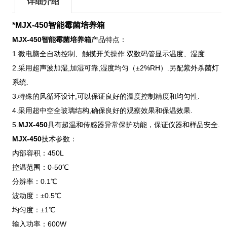
详细介绍
*MJX-450智能霉菌培养箱
MJX-450智能霉菌培养箱
产品特点：
1.微电脑全自动控制、触摸开关操作.双数码管显示温度、湿度.
2.采用超声波加湿,加湿可靠,湿度均匀（±2%RH）.另配紫外杀菌灯
系统.
3.特殊的风循环设计,可以保证良好的温度控制精度和均匀性.
4.采用超中空全玻璃结构,确保良好的观察效果和保温效果.
5.
MJX-450
具有超温和传感器异常保护功能，保证仪器和样品安全.
MJX-450
技术参数：
内部容积：450L
控温范围：0-50℃
分辨率：0.1℃
波动度：±0.5℃
均匀度：±1℃
输入功率：600W