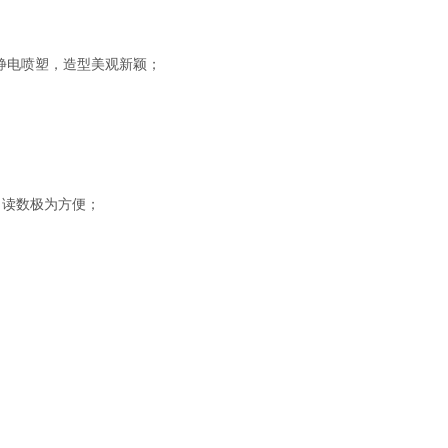
静电喷塑，造型美观新颖；
；
，读数极为方便；