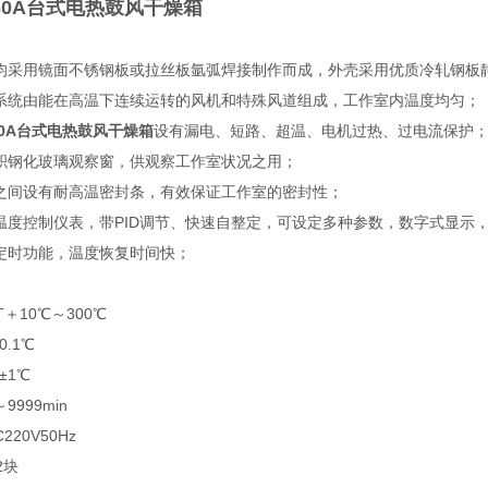
30A
台式电热鼓风干燥箱
胆均采用镜面不锈钢板或拉丝板氩弧焊接制作而成，外壳采用优质冷轧钢板
环系统由能在高温下连续运转的风机和特殊风道组成，工作室内温度均匀；
0A
台式电热鼓风干燥箱
设有漏电、短路、超温、电机过热、过电流保护
面积钢化玻璃观察窗，供观察工作室状况之用；
壳之间设有耐高温密封条，有效保证工作室的密封性；
级温度控制仪表，带PID调节、快速自整定，可设定多种参数，数字式显示
有定时功能，温度恢复时间快；
T＋10℃～300℃
0.1℃
±1℃
9999min
220V50Hz
2块