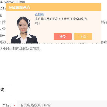
0x325x325mm
5x510x490mm
欢迎您！
诺
来自局域网的朋友！有什么可以帮助您的
证：我们对售出的产品承担质量保证，以保障买方的权益免受损失。如设
吗？
，保修期为一年。
证服务：质保期内的设备，均可获得免费维修服务及免费坏件更换。
提供及时、迅速、优质的服务。制造商在接到有关故障信息后，4小时内作
48小时内到现场解决完问题。
咨询
产品：