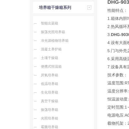
DHG-90
培养箱干燥箱系列
性能特点：
1.箱体内
智能出菇箱
2.热风循
振荡光照培养箱
3.
DHG-903
冷光源植物培养箱
4.设有大
混凝土养护箱
5.门与外
土壤干燥箱
6.采用高
便携式恒温箱
7.设备具
技术参数：
厌氧培养箱
温度范围:R
低温培养箱
温度分辨率:
生化培养箱
恒温波动度:
真空干燥箱
定时范围:1～
振荡培养箱
电源电压:AC
光照培养箱
载物托架：
霉菌培养箱