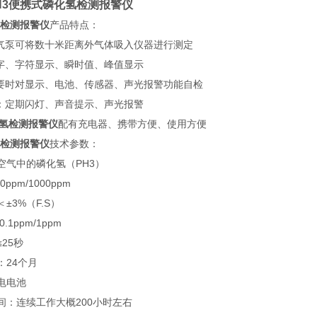
-PH3便携式磷化氢检测报警仪
氢检测报警仪
产品特点：
吸气泵可将数十米距离外气体吸入仪器进行测定
数字、字符显示、瞬时值、峰值显示
需要时对显示、电池、传感器、声光报警功能自检
示：定期闪灯、声音提示、声光报警
化氢检测报警仪
配有充电器、携带方便、使用方便
氢检测报警仪
技术参数：
空气中的磷化氢（PH3）
0ppm/1000ppm
±3%（F.S）
.1ppm/1ppm
25秒
：24个月
电电池
间：连续工作大概200小时左右