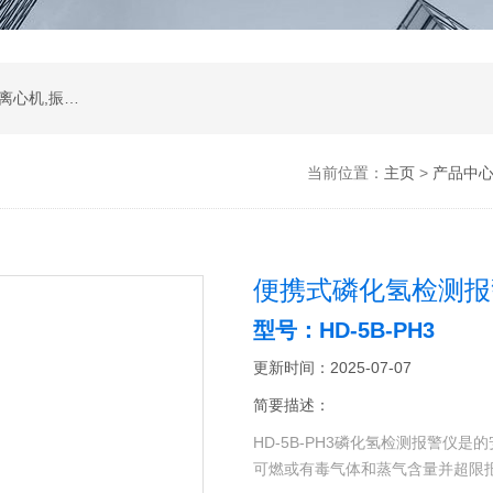
振荡器,水浴,油槽,培养箱,恒温摇床,低温恒温槽,离心机,振荡器.石墨电热板,马弗炉
当前位置：
主页
>
产品中
便携式磷化氢检测报
型号：HD-5B-PH3
更新时间：2025-07-07
简要描述：
HD-5B-PH3磷化氢检测报警仪
可燃或有毒气体和蒸气含量并超限报