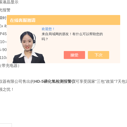
幕液晶显示
光报警
瞬时值、峰值、电池电压、TWA、S
ibdIICT3
欢迎您！
P45
来自局域网的朋友！有什么可以帮助您的
吗？
10∽45℃
-90%RH
110x80mm
g（带充电器）
仪器有限公司售出的
HD-5磷化氢检测报警仪
可享受国家“三包"政策“7天
顾之忧！