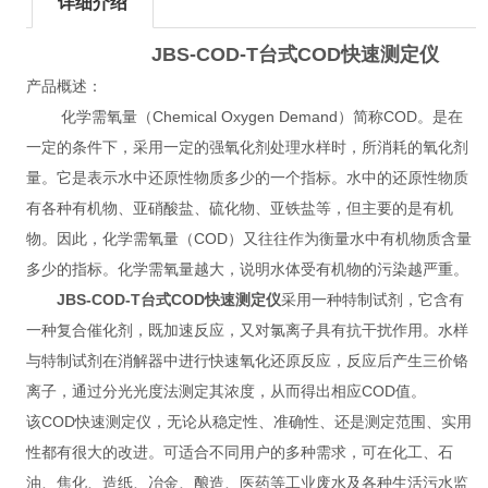
详细介绍
JBS-COD-T
台式COD快速测定仪
产品概述：
化学需氧量（Chemical Oxygen Demand）简称COD。是在
一定的条件下，采用一定的强氧化剂处理水样时，所消耗的氧化剂
量。它是表示水中还原性物质多少的一个指标。水中的还原性物质
有各种有机物、亚硝酸盐、硫化物、亚铁盐等，但主要的是有机
物。因此，化学需氧量（COD）又往往作为衡量水中有机物质含量
多少的指标。化学需氧量越大，说明水体受有机物的污染越严重。
JBS-COD-T
台式COD快速测定仪
采用一种特制试剂，它含有
一种复合催化剂，既加速反应，又对氯离子具有抗干扰作用。水样
与特制试剂在消解器中进行快速氧化还原反应，反应后产生三价铬
离子，通过分光光度法测定其浓度，从而得出相应COD值。
该COD快速测定仪，无论从稳定性、准确性、还是测定范围、实用
性都有很大的改进。可适合不同用户的多种需求，可在化工、石
油、焦化、造纸、冶金、酿造、医药等工业废水及各种生活污水监