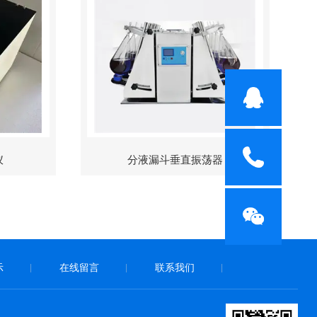
仪
分液漏斗垂直振荡器
示
在线留言
联系我们
|
|
|