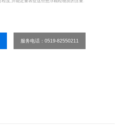
程度,并能定量表征这些悬浮颗粒物质的含量.
服务电话
：0519-82550211