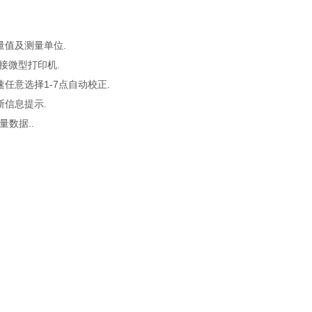
量值及测量单位.
接微型打印机.
任意选择1-7点自动校正.
断信息提示.
数据..