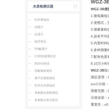
WGZ-
水质检测仪器
WGZ-3B
1.微电脑
红外测油仪
2.便携式
浊度计
3.测量量
白度计
4.设有平
电导率仪
5.内置时钟
PH酸度计
6.多种测量
COD快速测定仪
7.配有色
8.10万小
BOD分析仪
WGZ-3B
技
溶解氧检测仪
测定原理：9
离子浓度检测仪
zui小示值：0
红外分光测油仪
测量范围：0～
单参数水质检测仪
示值误差：±
多参数水质分析仪
重复性：≤0