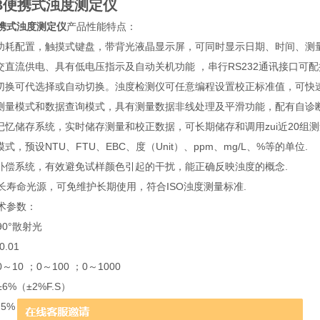
3B便携式浊度测定仪
便携式浊度测定仪
产品性能特点：
低功耗配置，触摸式键盘，带背光液晶显示屏，可同时显示日期、时间、测
，交直流供电、具有低电压指示及自动关机功能 ，串行RS232通讯接口可配
程切换可代选择或自动切换。浊度检测仪可任意编程设置校正标准值，可快速
均测量模式和数据查询模式，具有测量数据非线处理及平滑功能，配有自诊
记忆储存系统，实时储存测量和校正数据，可长期储存和调用zui近20组测量
模式，预设NTU、FTU、EBC、度（Unit）、ppm、mg/L、%等的单位.
度补偿系统，有效避免试样颜色引起的干扰，能正确反映浊度的概念.
时长寿命光源，可免维护长期使用，符合ISO浊度测量标准.
术参数：
0°散射光
.01
10 ；0～100 ；0～1000
6%（±2%F.S）
.5%