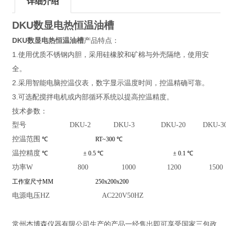
详细介绍
DKU数显电热恒温油槽
DKU数显电热恒温油槽
产品特点：
1.使用优质不锈钢内胆，采用硅橡胶和矿棉与外壳隔绝，使用安
全。
2.采用智能电脑控温仪表，数字显示温度时间，控温精确可靠。
3.可选配搅拌电机或内部循环系统以提高控温精度。
技术参数：
型号
DKU-2
DKU-3
DKU-20
DKU-3
控温范围
℃
RT~
3
00 ℃
温控精度
℃
± 0.
5
℃
± 0.
1
℃
功率W
800
1000
1200
1500
工作室尺寸
MM
250x
2
00x
200
电源电压HZ
AC220V50HZ
常州杰博森仪器有限公司生产的产品一经售出即可享受国家三包政