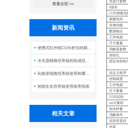
光度计参数
查看全部 >>
6波长
COD测量范
测量时间
存储功能
新闻资讯
数据输出
工作电源
尺寸重量
便携式红外线CO分析仪的精度如何？
消解器参数
加热孔
冷光源植物培养箱的组成结构及作用分析
固定加热程
自定义程序
化验室细胞培养箱使用有哪些要求？箱体清洁如何进行？
控制精度
工作电源
智能生化培养箱使用保养指南
尺寸重量
COD试剂
zui大量程
加水样量
相关文章
消解条件
试剂管直径
包装