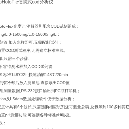
HotoFle便携式cod分析仪
otoFlex光度计,消解器和配套COD试剂组成；
g/L,0-1500mg/L,0-15000mg/L；
试剂管,加入水样即可,无需配制试剂；
lex预置COD测试程序,无需建立标准曲线。
单,只需三个步骤:
样:将待测水样加入COD试剂管
标准148℃/2h,快速消解148℃/20min
试剂管冷却后放入测量池,直接读出COD值
0组测量数据,RS-232接口输出到PC或打印机；
ation及LSdata数据处理软件便于数据分析；
lex光度计具有6个波长,只需选购相应试剂还可测量总磷,总氮等到100多种其
lex内置pH测量功能,可连接各种标准pH电极。
数：