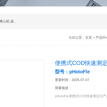
振荡器,水浴,油槽,培养箱,恒温摇床,低温恒温槽,离心机,振荡器.石墨电热板,马弗炉
当前位置：
主页
>
产品中
便携式COD快速测
型号：pHotoFle
更新时间：2025-07-07
简要描述：
pHotoFle便携式COD快速测定