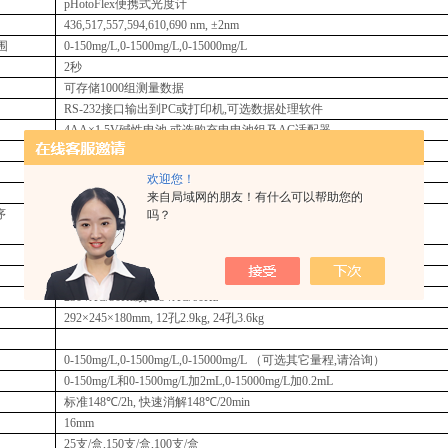
pHotoFlex便携式光度计
436,517,557,594,610,690 nm, ±2nm
围
0-150mg/L,0-1500mg/L,0-15000mg/L
2秒
可存储1000组测量数据
RS-232接口输出到PC或打印机,可选数据处理软件
4AA×1.5V碱性电池,或选购充电电池组及
AC适配器
236×86×117mm
,
0.6kg
CR2200/CR3200/CR4200加热消解器
欢迎您！
1×12个
或
2×12个,ø1
6
mm
来自局域网的朋友！有什么可以帮助您的
序
148℃-120/20min, 150℃-120min
吗？
100℃-30/60min, 120℃-30/60/120min
温度
:室温-170℃,时间:0-180min
,zui多可达8组
±
1℃
230VAC/50Hz或115VAC/60Hz
292×245×180mm
, 12孔
2.9kg
, 24孔
3.6kg
0-150mg/L,0-1500mg/L,0-15000mg/L （可选其它量程,请洽询）
0-150mg/L和0-1500mg/L加2mL,0-15000mg/L加0.2mL
标准148
℃
/2h, 快速消解148
℃
/20min
16mm
25支/盒,150支/盒,100支/盒