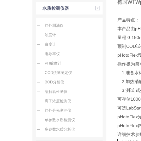
德国WTWp
水质检测仪器
产品特点：
红外测油仪
本产品由pH
浊度计
量程:0-150m
白度计
预制COD
电导率仪
pHotoF
PH酸度计
操作极为简
1.准备水
COD快速测定仪
2.加热消解:
BOD分析仪
3.测试:
溶解氧检测仪
可存储100
离子浓度检测仪
可选LabSt
红外分光测油仪
pHotoF
单参数水质检测仪
pHotoF
多参数水质分析仪
详细技术参