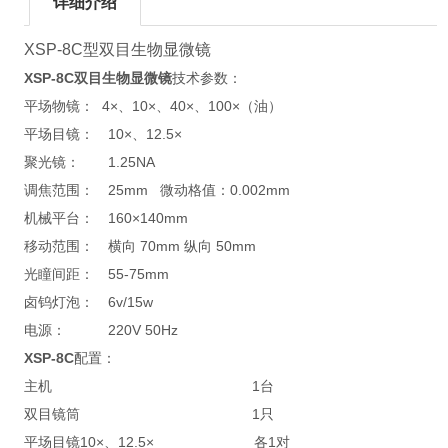
详细介绍
XSP-8C型双目生物显微镜
XSP-8C双目生物显微镜
技术参数：
平场物镜： 4×、10×、40×、100×（油）
平场目镜： 10×、12.5×
聚光镜： 1.25NA
调焦范围： 25mm 微动格值：0.002mm
机械平台： 160×140mm
移动范围： 横向 70mm 纵向 50mm
光瞳间距： 55-75mm
卤钨灯泡： 6v/15w
电源： 220V 50Hz
XSP-8C
配置：
主机 1台
双目镜筒 1只
平场目镜10×、12.5× 各1对