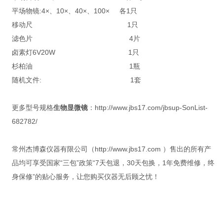
平场物镜:4×、10×、40×、100× 各1只
移动尺 1只
滤色片 4片
卤素灯6V20W 1只
杉柏油 1瓶
随机文件: 1套
更多型号规格
生物显微镜
：http://www.jbs17.com/jbsup-SonList-
682782/
常州杰博森仪器有限公司（http://www.jbs17.com ）售出的所有产
品均可享受国家“三包”政策“7天包退，30天包换，1年免费维修，终
身保修”的贴心服务，让您购买仪器无后顾之忧！