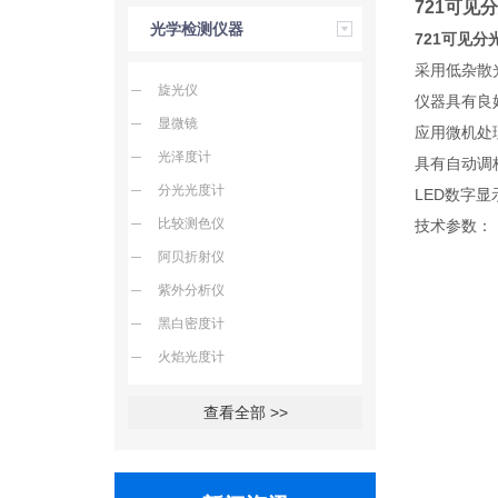
721可见
光学检测仪器
721可见分
采用低杂散
旋光仪
仪器具有良
显微镜
应用微机处
光泽度计
具有自动调校
分光光度计
LED数字
比较测色仪
技术参数：
阿贝折射仪
紫外分析仪
黑白密度计
火焰光度计
查看全部 >>