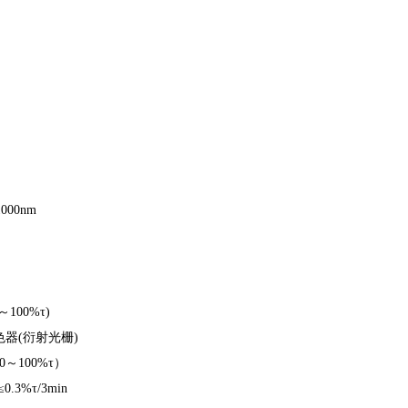
10
00nm
0～100%τ)
色器(衍射光栅)
（0～100%τ）
.3%τ/3min