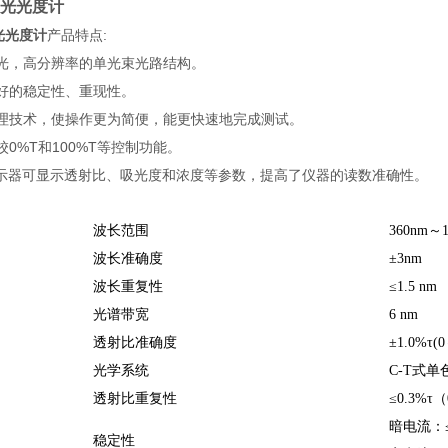
分光光度计
光光度计
产品特点:
光，高分辨率的单光束光路结构。
好的稳定性、重现性。
理技术，使操作更为简便，能更快速地完成测试。
0%T和100%T等控制功能。
显示器可显示透射比、吸光度和浓度等参数，提高了仪器的读数准确性。
波长范围
360nm～
波长准确度
±3nm
波长重复性
≤1.5 nm
光谱带宽
6 nm
透射比准确度
±1.0%τ(
光学系统
C-T式单
透射比重复性
≤0.3%τ
暗电流：≤0
稳定性