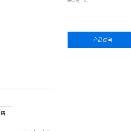
蒸馏与回流.
产品咨询
介绍