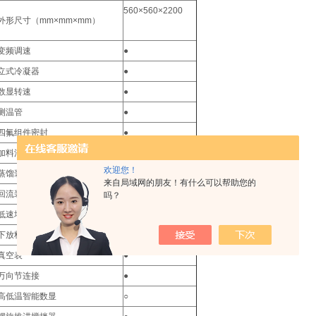
560×560×2200
外形尺寸（mm×mm×mm）
变频调速
●
立式冷凝器
●
数显转速
●
测温管
●
四氟组件密封
●
加料活塞
●
欢迎您！
蒸馏装置
●
来自局域网的朋友！有什么可以帮助您的
回流装置
●
吗？
低速增力
●
下放料
●
真空表
●
万向节连接
●
高低温智能数显
○