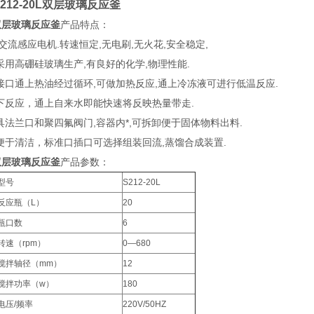
212-20L双层玻璃反应釜
0L双层玻璃反应釜
产品特点：
,交流感应电机.转速恒定,无电刷,无火花,安全稳定,
采用高硼硅玻璃生产,有良好的化学,物理性能.
层接口通上热油经过循环,可做加热反应,通上冷冻液可进行低温反应.
温下反应，通上自来水即能快速将反映热量带走.
口具法兰口和聚四氟阀门,容器内*,可拆卸便于固体物料出料.
计便于清洁，标准口插口可选择组装回流,蒸馏合成装置.
0L双层玻璃反应釜
产品参数：
型号
S212-20L
反应瓶（L）
20
瓶口数
6
转速（rpm）
0—680
搅拌轴径（mm）
12
搅拌功率（w）
180
电压/频率
220V/50HZ