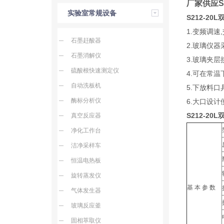
厂家供应S
实验室常规设备
S212-2
1.变频调速
石墨赶酸器
2.玻璃仪器
石墨消解仪
3.玻璃夹
硫酸根快速测定仪
4.可在常
自动洗板机
5.下放料
酶标分析仪
6.大口设
S212-2
真空反应器
净化工作台
洁净采样车
恒温电热板
旋转蒸发仪
基 本 参 数
气体发生器
玻璃反应釜
固相萃取仪