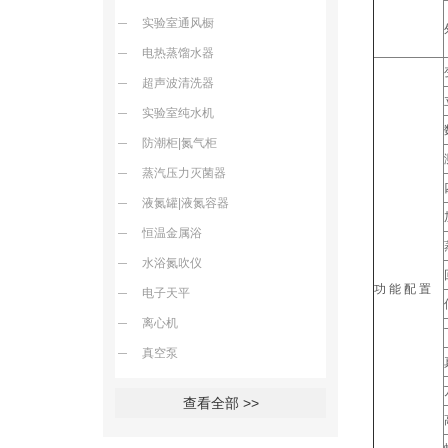
实验室通风橱
电热蒸馏水器
超声波清洗器
实验室纯水机
防潮柜|氮气柜
蒸汽压力灭菌器
液氮罐|液氮容器
恒温金属浴
水浴氮吹仪
功 能 配 置
电子天平
离心机
真空泵
查看全部 >>