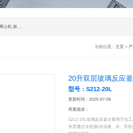
振荡器,水浴,油槽,培养箱,恒温摇床,低温恒温槽,离心机,振荡器.石墨电热板,马弗炉
当前位置：
主页
>
产
20升双层玻璃反应
型号：S212-20L
更新时间：2025-07-06
简要描述：
S212-20L玻璃反应釜主要用于
夹层通过冷热源(冷冻液、水、导热