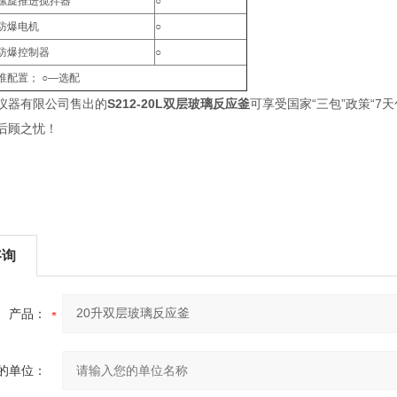
螺旋推进搅拌器
○
防爆电机
○
防爆控制器
○
准配置； ○—选配
仪器有限公司售出的
S212-20L双层玻璃反应釜
可享受国家“三包”政策“7
后顾之忧！
咨询
产品：
的单位：