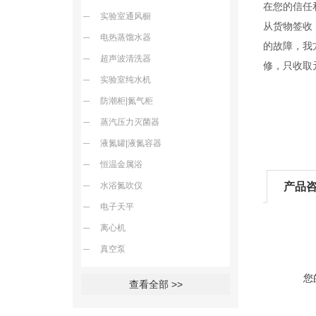
在您的信任
实验室通风橱
从货物签收
电热蒸馏水器
的故障，我
超声波清洗器
修，只收取
实验室纯水机
防潮柜|氮气柜
蒸汽压力灭菌器
液氮罐|液氮容器
恒温金属浴
水浴氮吹仪
产品
电子天平
离心机
真空泵
您
查看全部 >>