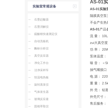
AS-0
实验室常规设备
AS-01实
隔膜真空泵
石墨赶酸器
不会产生热
石墨消解仪
AS-01
产品
硫酸根快速测定仪
流 量： 10L
自动洗板机
zui大真空度：
酶标分析仪
功 率： 20
真空反应器
泵体温度： 
噪 音： ＜5
净化工作台
抽气嘴接口：
洁净采样车
电 源： 220
恒温电热板
重 量： 2.5
旋转蒸发仪
外 壳： 铝
气体发生器
外壳尺寸： 2
玻璃反应釜
售后服务：
固相萃取仪