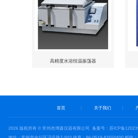
高精度水浴恒温振荡器
首页
关于我们
|
|
2026 版权所有 © 常州杰博森仪器有限公司
备案号：苏ICP备120239
地址：常州市金坛区冯庄路7-S03 传真：86-0519-82550400 邮件：ja