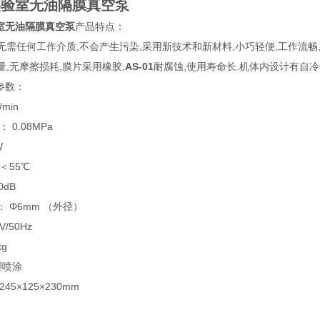
1实验室无油隔膜真空泵
验室无油隔膜真空泵
产品特点：
无需任何工作介质,不会产生污染,采用新技术和新材料,小巧轻便,工作流畅
量,无摩擦损耗,膜片采用橡胶,
AS-01
耐腐蚀,使用寿命长.机体内设计有自冷
参数：
/min
 0.08MPa
W
＜55℃
0dB
 Φ6mm （外径）
V/50Hz
kg
塑喷涂
45×125×230mm