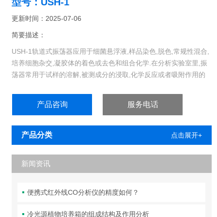
型号：USH-1
更新时间：2025-07-06
简要描述：
USH-1轨道式振荡器应用于细菌悬浮液,样品染色,脱色,常规性混合,
培养细胞杂交,凝胶体的着色或去色和组合化学.在分析实验室里,振
荡器常用于试样的溶解,被测成分的浸取,化学反应或者吸附作用的
加速等.在物相分析,泡沫塑料吸附和萃取分离等操作中应用也较多.
产品咨询
服务电话
产品分类
点击展开+
新闻资讯
便携式红外线CO分析仪的精度如何？
冷光源植物培养箱的组成结构及作用分析