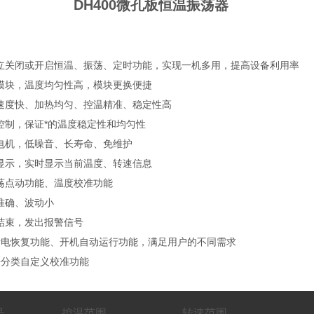
400微孔板恒温振荡器
独立关闭或开启恒温、振荡、定时功能，实现一机多用，提高设备利用率
属模块，温度均匀性高，模块更换便捷
温速度快、加热均匀、控温精准、稳定性高
器控制，保证*的温度稳定性和均匀性
刷电机，低噪音、长寿命、免维护
液晶显示，实时显示当前温度、转速信息
振荡点动功能、温度校准功能
速准确、波动小
行结束，发出报警信号
的断电恢复功能、开机自动运行功能，满足用户的不同需求
模块分类自定义校准功能
号
控温范围
转速范围