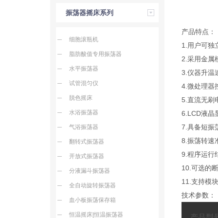
DH
振荡器摇床系列
产品特点：
细胞滚瓶机
1.用户可
脂肪酸值专用振荡器
2.采用金
水平振荡器
3.仪器升
试管混匀仪
4.微处理
脱色摇床
5.直流无
水浴振荡器
6.LCD
7.具备短
气浴振荡器
8.振荡转
翻转式振荡器
9.程序运
开放式振荡器
10.可选
分液漏斗振荡器
11.支持
全自动旋转振荡器
技术参数：
血小板振荡保存箱
恒温摇床|恒温振荡器
产品型