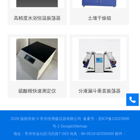
高精度水浴恒温振荡器
土壤干燥箱
硫酸根快速测定仪
分液漏斗垂直振荡器
2026 版权所有 © 常州杰博森仪器有限公司
备案号：苏ICP备12023990
号-1
GoogleSitemap
地址：常州市金坛区冯庄路7-S03 传真：86-0519-82550400 邮件：