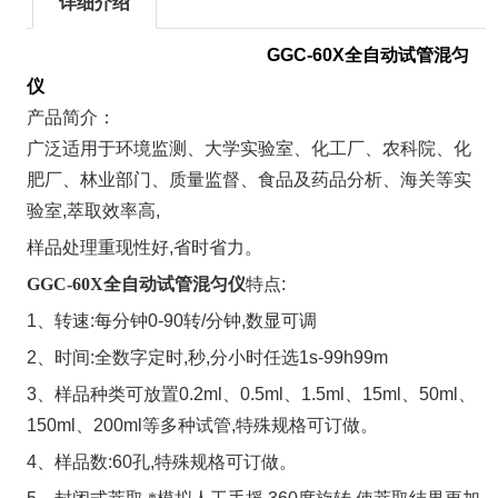
详细介绍
GGC-60X
全自动试管混匀
仪
产品简介：
广泛适用于环境监测、大学实验室、化工厂、农科院、化
肥厂、林业部门、质量监督、食品及药品分析、海关等实
验室
,
萃取效率高
,
样品处理重现性好
,
省时省力。
GGC-60X
全自动试管混匀仪
特点
:
1
、转速
:
每分钟
0-90
转
/
分钟
,
数显可调
2
、时间
:
全数字定时
,
秒
,
分小时任选
1s-99h99m
3
、样品种类可放置
0.2ml
、
0.5ml
、
1.5ml
、
15ml
、
50ml
、
150ml
、
200ml
等多种试管
,
特殊规格可订做。
4
、样品数
:
60
孔
,
特殊规格可订做。