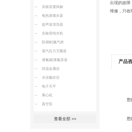
出现的故障
实验室通风橱
维修，只收
电热蒸馏水器
超声波清洗器
实验室纯水机
防潮柜|氮气柜
蒸汽压力灭菌器
液氮罐|液氮容器
产品
恒温金属浴
水浴氮吹仪
电子天平
离心机
您
真空泵
您
查看全部 >>