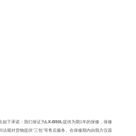
出如下承诺：我们保证为
LX-B50L
提供为期1年的保修，保修
法规对货物提供“三包”等售后服务。在保修期内由我方仪器