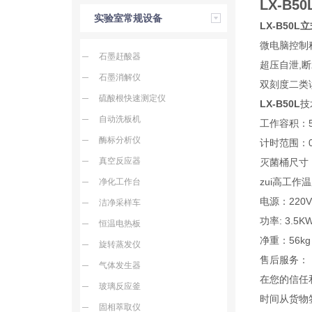
LX-B
实验室常规设备
LX-B50
微电脑控制
石墨赶酸器
超压自泄,
石墨消解仪
双刻度二类读
硫酸根快速测定仪
LX-B50L
技
自动洗板机
工作容积：
酶标分析仪
计时范围：0-
真空反应器
灭菌桶尺寸：
zui高工作
净化工作台
电源：220
洁净采样车
功率: 3.5
恒温电热板
净重：56kg
旋转蒸发仪
售后服务：
气体发生器
在您的信任
玻璃反应釜
时间从货物
固相萃取仪