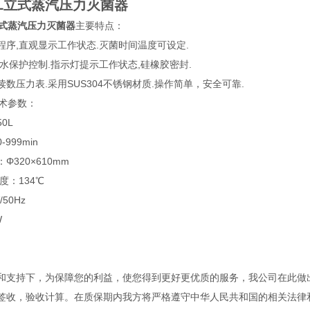
50L立式蒸汽压力灭菌器
L立式蒸汽压力灭菌器
主要特点：
程序,直观显示工作状态.灭菌时间温度可设定.
断水保护控制.指示灯提示工作状态,硅橡胶密封.
数压力表.采用SUS304不锈钢材质.操作简单，安全可靠.
术参数：
50L
999min
Φ320×610mm
温度：134℃
V/50Hz
KW
和支持下，为保障您的利益，使您得到更好更优质的服务，我公司在此做
签收，验收计算。在质保期内我方将严格遵守中华人民共和国的相关法律和