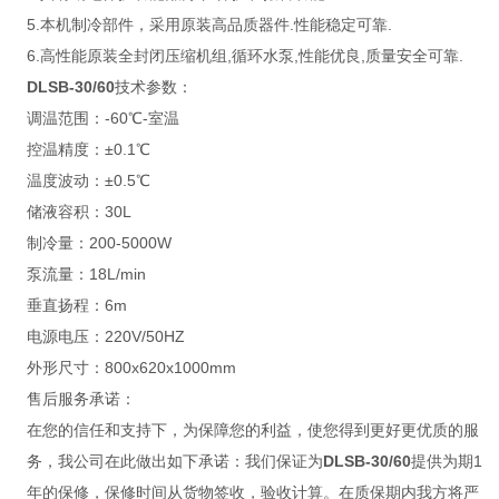
5.本机制冷部件，采用原装高品质器件.性能稳定可靠.
6.高性能原装全封闭压缩机组,循环水泵,性能优良,质量安全可靠.
DLSB-30/60
技术参数：
调温范围：-60℃-室温
控温精度：±0.1℃
温度波动：±0.5℃
储液容积：30L
制冷量：200-5000W
泵流量：18L/min
垂直扬程：6m
电源电压：220V/50HZ
外形尺寸：800x620x1000mm
售后服务承诺：
在您的信任和支持下，为保障您的利益，使您得到更好更优质的服
务，我公司在此做出如下承诺：我们保证为
DLSB-30/60
提供为期1
年的保修，保修时间从货物签收，验收计算。在质保期内我方将严