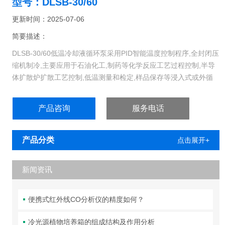
型号：DLSB-30/60
更新时间：2025-07-06
简要描述：
DLSB-30/60低温冷却液循环泵采用PID智能温度控制程序,全封闭压
缩机制冷,主要应用于石油化工,制药等化学反应工艺过程控制,半导
体扩散炉扩散工艺控制,低温测量和检定,样品保存等浸入式或外循
环应用,为用户提一个供热冷受控,温度均匀,流速恒定的液体试验环
境,也可作为直接制冷或辅助制冷的设备使用.
产品咨询
服务电话
产品分类
点击展开+
新闻资讯
便携式红外线CO分析仪的精度如何？
冷光源植物培养箱的组成结构及作用分析