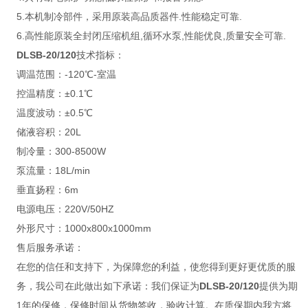
5.本机制冷部件，采用原装高品质器件.性能稳定可靠.
6.高性能原装全封闭压缩机组,循环水泵,性能优良,质量安全可靠.
DLSB-20/120
技术指标：
调温范围：-120℃-室温
控温精度：±0.1℃
温度波动：±0.5℃
储液容积：20L
制冷量：300-8500W
泵流量：18L/min
垂直扬程：6m
电源电压：220V/50HZ
外形尺寸：1000x800x1000mm
售后服务承诺：
在您的信任和支持下，为保障您的利益，使您得到更好更优质的服
务，我公司在此做出如下承诺：我们保证为
DLSB-20/120
提供为期
1年的保修，保修时间从货物签收，验收计算。在质保期内我方将