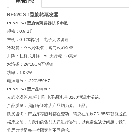
详细介绍
RE52CS-1型旋转蒸发器
RE52CS-1型旋转蒸发器
技术参数：
规格：0.5-2升
主机：0-120转/分，电子无级调速
冷凝管：立式冷凝管，阀门式加料管
升降：杠杆式升降，zui大行程150毫米
水浴锅：26*15CM不锈钢
功率：1.0KW
电源电压：-220V/50HZ
RE52CS-1型
产品特点：
立式冷凝管,杠杆升降,电子调速,带B260恒温水浴锅.
产品质量：我们保证本店产品均为原厂正品。
购买咨询：产品库存随时都在变动，请您在采购ZD-9550智能脱色
摇床之前，向我们的售前人员进行咨询，以免发生缺货问题，我们
将尽力满足每一位顾客的不同需求。