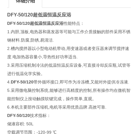
详细介绍
DFY-50/120超低温恒温反应浴
DFY-50/120超低温恒温反应浴
性能特点：
1.内胆,顶板,电热器和蒸发器等可能与工作介质接触的部件采用不锈
钢材料.防腐,防锈,易清洁.
2.槽内搅拌器以小型电动机带动,用变速器或者变压器来调节搅拌速
度.电加热器容量小,导热性好功率适当.
3.采用压缩机制冷法的低温恒温反应设备,可直接冷却反应瓶,试管等
进行低温化学实验。
4.
DFY-50/120
带外循环接口,即可作为冷冻槽,又能对外提供冷冻液.
5.采用微电脑控制系统,能够进行高精度的控制,所有操作均在微机智
能控制仪上按动触摸软键完成，操作简单,直观。
6.本机主要部件压缩机,电机等采用优质品牌.高效可靠.
DFY-50/120
技术指标：
储液容积: 50L
空载调节范围：-120-99 ℃