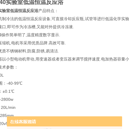
10/40实验室低温恒温反应浴
/40实验室低温恒温反应浴
产品特点：
缩机制冷法的低温恒温反应设备,可直接冷却反应瓶,试管等进行低温化学实
接口,即可作为冷冻槽,又能对外提供冷冻液.
0
操作简单明了,温度精度数字显示.
压缩机,电机等采用优质品牌.高效可靠.
优质不锈钢材料,防腐,防锈,易清洁.
拌器以小型电动机带动,用变速器或者变压器来调节搅拌速度.电加热器容量小
技术参数：
0L
：-40-99℃
±0.1℃
750-2800w
0L/min
285mm
0v50hz