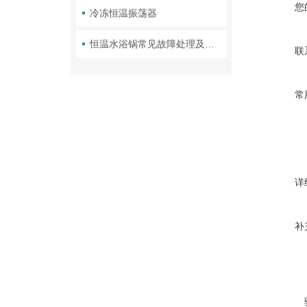
您
冷冻恒温振荡器
恒温水浴锅常见故障处理及维护
联
常
详
补