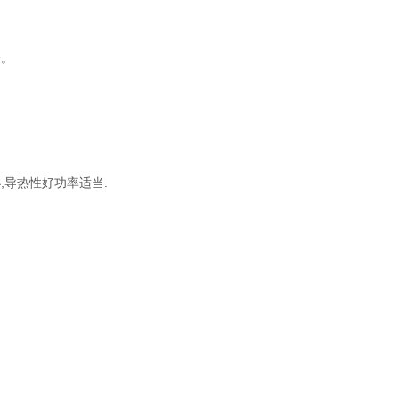
验。
,导热性好功率适当.