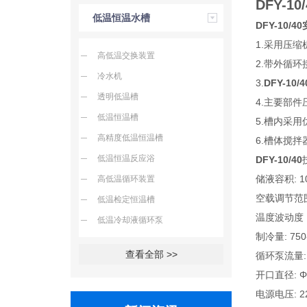
DFY-
低温恒温水槽
DFY-10
1.采用压
高低温交换装置
2.带外循环
冷水机
3.
DFY-10/4
透明低温槽
4.主要部件
低温恒温槽
5.槽内采用
高精度低温恒温槽
6.槽体搅
低温恒温反应浴
DFY-10/40
储液容积: 1
高低温循环装置
空载调节范围
低温检定恒温槽
温度波动度：
低温冷却液循环泵
制冷量: 
查看全部 >>
循环泵流量: 2
开口直径: Φ
电源电压: 22