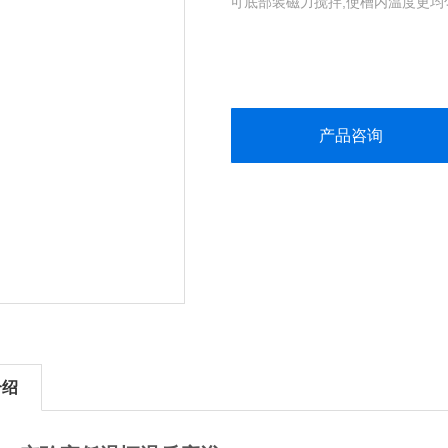
可底部装磁力搅拌,使槽内温度更均
产品咨询
介绍