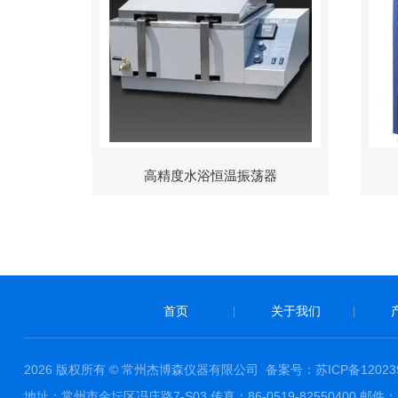
高精度水浴恒温振荡器
首页
关于我们
|
|
2026 版权所有 © 常州杰博森仪器有限公司
备案号：苏ICP备120239
地址：常州市金坛区冯庄路7-S03 传真：86-0519-82550400 邮件：ja