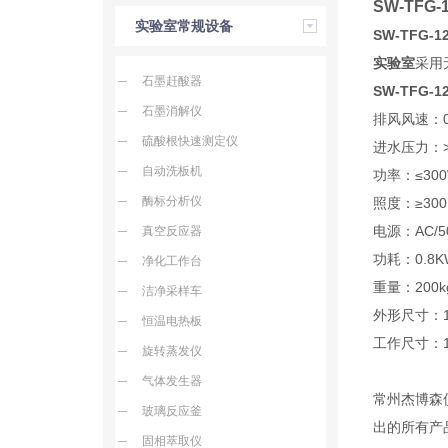
SW-TFG
实验室常规设备
SW-TFG
实验室
采用
石墨赶酸器
SW-TFG-1
石墨消解仪
排风风速：0.
硫酸根快速测定仪
进水压力：>0
自动洗板机
功率：≤30
酶标分析仪
照度：≥300
电源：AC/50
真空反应器
功耗：0.8K
净化工作台
重量：200k
洁净采样车
外形尺寸：12
恒温电热板
工作尺寸：10
旋转蒸发仪
气体发生器
常州杰博森
玻璃反应釜
出的所有产
固相萃取仪