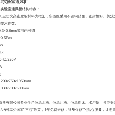
-12实验室通风柜
-12实验室通风柜
结构特点：
无尘防火高密度板材料为框架，实验区采用不锈钢贴面，密封性好。美观
2
技术参数:
3~0.6m/s范围内可调
.5Pax
0W
Lx
HZ/220V
W
g
00x750x1950mm
30x700x600mm
仪器有限公司专业生产恒温水槽、恒温油槽、恒温摇床、水浴锅、各类振
品均可享受国家“三包"政策，1年免费维修，终身保修"的贴心服务，让您