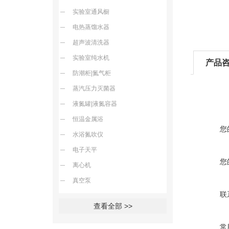
实验室通风橱
电热蒸馏水器
超声波清洗器
实验室纯水机
产品
防潮柜|氮气柜
蒸汽压力灭菌器
液氮罐|液氮容器
恒温金属浴
您
水浴氮吹仪
电子天平
您
离心机
真空泵
联
查看全部 >>
常