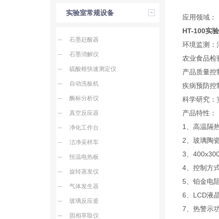
实验室常规设备
应用领域：
HT-100
实
石墨赶酸器
环境监测：
石墨消解仪
农业食品检
硫酸根快速测定仪
产品质量控
自动洗板机
疾病预防控
酶标分析仪
科学研究：
产品特性：
真空反应器
1、高温隔
净化工作台
2、玻璃陶
洁净采样车
3、400
恒温电热板
4、控制方
旋转蒸发仪
5、铂金电
气体发生器
6、LCD
玻璃反应釜
7、热警示
固相萃取仪