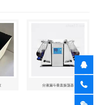
仪
分液漏斗垂直振荡器