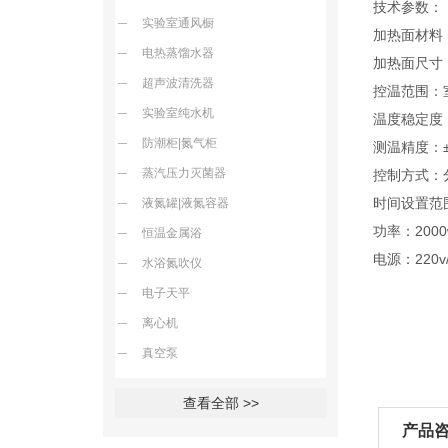
技术参数：
实验室通风橱
加热面材料
电热蒸馏水器
加热面尺寸：
超声波清洗器
控温范围：室
实验室纯水机
温度稳定度
防潮柜|氮气柜
测温精度：±
蒸汽压力灭菌器
控制方式：
时间设置范围：
液氮罐|液氮容器
功率：2000
恒温金属浴
电源：220v/
水浴氮吹仪
电子天平
离心机
真空泵
查看全部 >>
产品