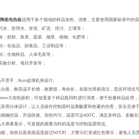
验陶瓷电热板
适用于多个领域的样品加热、消煮，主要使用国家标准中的
污水、饮用水、淤泥、矿泥、排污、土壤等；
验：奶粉、鱼类、蔬菜、烟草、植物、化肥等；
制：化妆品、副食品、工业制品等；
制：生物样品、人体毛发等；
实验分析、项目开发等；
热不烫手，8cm超薄机身设计。
瓷台面，耐高温不长锈，耐磨损，寿命长，表面光滑易清洁，恶劣环境也
x300mm大加热面积，可放置多个样品瓶同时进行消煮，便于批量样品处理
式采用分体设计，让人员操作控制器时远离酸雾和热量的伤害，安全且便
阻精确控温，升温快速、加热均匀，温度可达400℃，满足多样品、多酸
液晶大屏幕显示，可直观的观看当时的温度与控制温度情况。
功能，加热台面表面温度超过50℃时，大警示灯变成红色警示，避免人员