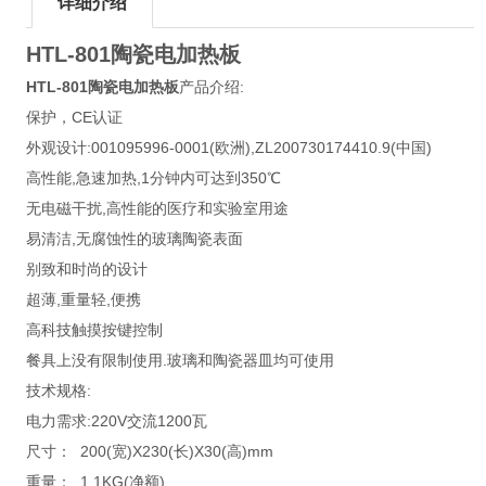
详细介绍
HTL-801
陶瓷电加热板
HTL-801
陶瓷电加热板
产品介绍:
保护，CE认证
外观设计:001095996-0001(欧洲),ZL200730174410.9(中国)
高性能,急速加热,1分钟内可达到350℃
无电磁干扰,高性能的医疗和实验室用途
易清洁,无腐蚀性的玻璃陶瓷表面
别致和时尚的设计
超薄,重量轻,便携
高科技触摸按键控制
餐具上没有限制使用.玻璃和陶瓷器皿均可使用
技术规格:
电力需求:220V交流1200瓦
尺寸： 200(宽)X230(长)X30(高)mm
重量： 1.1KG(净额)