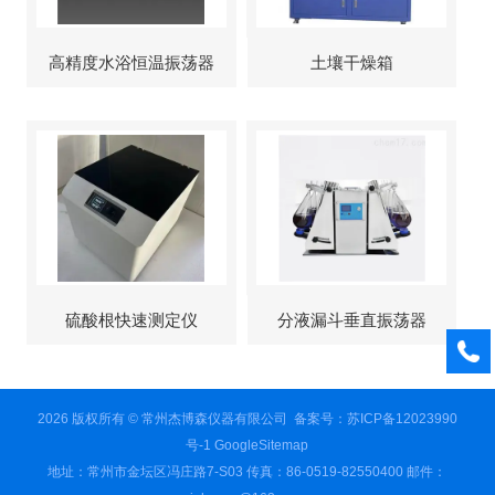
高精度水浴恒温振荡器
土壤干燥箱
硫酸根快速测定仪
分液漏斗垂直振荡器
2026 版权所有 © 常州杰博森仪器有限公司
备案号：苏ICP备12023990
号-1
GoogleSitemap
地址：常州市金坛区冯庄路7-S03 传真：86-0519-82550400 邮件：