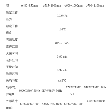
积
φ480
×850mm
φ515
×1000mm
φ600
×1000mm
φ700
×1100mm
额定工作
0.22MPa
压力
额定工作
134℃
温度
灭菌温度
40℃- 134℃
选择范围
灭菌时间
0-99 min
选择范围
干燥时间
0-99 min
选择范围
热均匀度
≤±2
℃
功率/
电
12KW/380V
18KW/380V 50Hz
9KW/380V 50Hz
9KW/380V 50Hz
源电压
50Hz
外形尺寸
1430×880
×1830
1400×600
×1300
1400×670
×1650
1400×770
×1780
(mm)