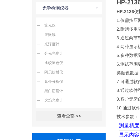
HP-213
光学检测仪器
HP-2136
便
1.仅需按
旋光仪
2.附赠多
显微镜
3.通过两
光泽度计
4.两种显示
分光光度计
5.多种数据显
比较测色仪
6.测试范
阿贝折射仪
类颜色数据（
7.可通过
紫外分析仪
8.通过软
黑白密度计
9.客户无
火焰光度计
10.通过
查看全部 >>
技术参数：
测量精度
显示内容