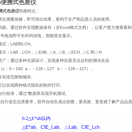
6
便携式色差仪
携式色差仪
性能特点：
压两次测量按键，即可得出结果，更利于生产和品质人员的使用。
重功能。通过软件实现数据保存（含Excel格式文档），让客户更方便查看
节5号电池即可长时间供电，智能背光显示。
模式：LAB和LCH。
示：LAB，LCH，△EAB, △A, △B, △ECH, △C,和△H
围更广：通过多种光源设计，实现多种仪器无法达到的测试全品
L：0～100 a：－128～127 b：－128～127）。
软件实现无限制储存。
件可以实现两种格式报告的制作打印。
需自行校准，通过*数据库实现开机测试。
软件自行设定品质要求，软件自动生成点状图，更高效、更直观了解产品品
0.2
△
E*ab
以内
△
E*ab
、
CIE_Lab
、△
Lab
、
CIE_Lch