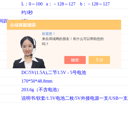
L
：
0
～
100 a
：－
128
～
127 b
：－
128
～
127
约
3
秒
间距
2
秒
8mm
欢迎您！
自动存储一组标准色（不连接
PC
）
来自局域网的朋友！有什么可以帮助您的
吗？
待机
5
分钟，自动关机
D65
光源
校正硅光电二极管
(
列阵
)
DC/5V(1.5A),
二节1.5V - 5号电池
170*50*48.8mm
203.6g
（不含电池）
说明书
/
软套
/1.5V
电池二枚
/5V
外接电源一支
/USB
一支