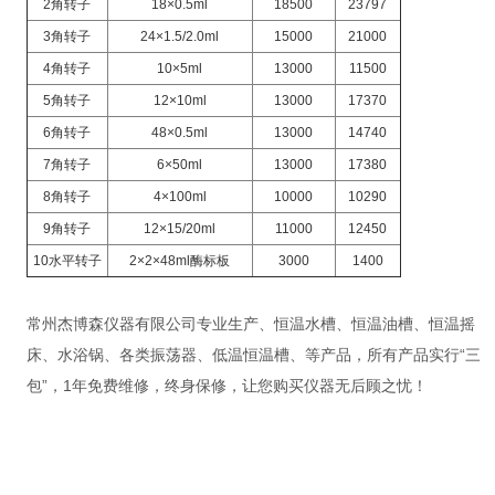
2
角转子
18
×0.5ml
18500
23797
3
角转子
24
×1.5/2.0ml
15000
21000
4
角转子
10
×5ml
13000
11500
5
角转子
12
×10ml
13000
17370
6
角转子
48
×0.5ml
13000
14740
7
角转子
6
×50ml
13000
17380
8
角转子
4
×100ml
10000
10290
9
角转子
12
×15/20ml
11000
12450
10
水平转子
2
×2×48ml酶标板
3000
1400
常州杰博森仪器有限公司专业生产、恒温水槽、恒温油槽、恒温摇
床、水浴锅、各类振荡器、低温恒温槽、等产品，所有产品实行“三
包”，1年免费维修，终身保修，让您购买仪器无后顾之忧！