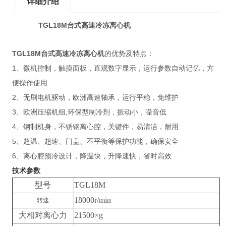
详细介绍
TGL18M
台式高速冷冻离心机
TGL18M
台式高速冷冻离心机
的优势及特点：
1
、微机控制，触摸面板，直观数字显示，运行参数自动记忆，方
便操作使用
2
、无刷电机驱动，欧洲高速轴承，运行平稳，免维护
3
,
、欧洲压缩机组
环保型制冷剂，振动小，噪音低
4
、钢制机身，不锈钢离心腔，关键件，易清洁，耐用
5
、超温、超速、门盖、不平衡等保护功能，确保安全
6
、离心腔预冷设计，降温快，升降速快，省时高效
技术参数
型号
TGL18M
18000r/min
转速
大相对离心力
21500×g