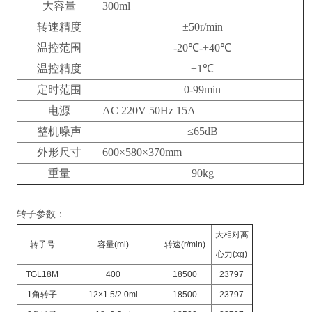
大容量
300ml
转速精度
±50r/min
温控范围
-20℃-+40℃
温控精度
±1℃
定时范围
0-99min
电源
AC 220V 50Hz 15A
整机噪声
≤65dB
外形尺寸
600×580×370mm
重量
90kg
转子参数：
大相对离
转子号
容量(ml)
转速(r/min)
心力(xg)
TGL18M
400
18500
23797
1
角转子
12
×1.5/2.0ml
18500
23797