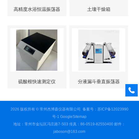
高精度水浴恒温振荡器
土壤干燥箱
硫酸根快速测定仪
分液漏斗垂直振荡器
2026 版权所有 © 常州杰博森仪器有限公司
备案号：苏ICP备12023990
号-1
GoogleSitemap
地址：常州市金坛区冯庄路7-S03 传真：86-0519-82550400 邮件：
jaboson@163.com