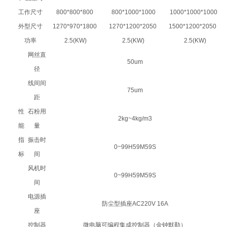
工作尺寸
80
0*8
0
0*8
00
80
0
*10
0
0*100
0
100
0
*100
0
*100
0
外型尺寸
127
0
*97
0
*180
0
127
0
*120
0
*205
0
150
0
*12
0
0*205
0
功率
2.5(KW)
2.5(KW)
2.5(KW)
网丝直
50um
径
线间间
75um
距
性
石粉用
2kg~4kg/m3
能
量
指
振击时
0~99H59M59S
标
间
风机时
0~99H59M59S
间
电源插
防尘型插座AC220V 16A
座
控制器
微电脑可编程集成控制器（金钟默勒）