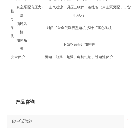
真空系
配有压力计、空气过滤、调压三联件、连接管（真空泵另配，订货
控
统
时说明）
制
循环风
系
封闭式合金低噪音型电机.多叶式离心风机
机
统
加热系
不锈钢云母片加热套
统
安全保护
漏电、短路、超温、电机过热、过电流保护
产品咨询