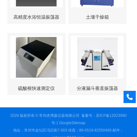
高精度水浴恒温振荡器
土壤干燥箱
硫酸根快速测定仪
分液漏斗垂直振荡器
2026 版权所有 © 常州杰博森仪器有限公司
备案号：苏ICP备12023990
号-1
GoogleSitemap
地址：常州市金坛区冯庄路7-S03 传真：86-0519-82550400 邮件：