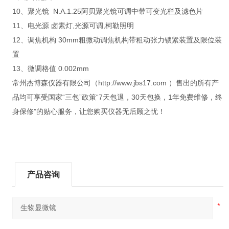
10、聚光镜 N.A.1.25阿贝聚光镜可调中带可变光栏及滤色片
11、电光源 卤素灯,光源可调,柯勒照明
12、调焦机构 30mm粗微动调焦机构带粗动张力锁紧装置及限位装
置
13、微调格值 0.002mm
常州杰博森仪器有限公司（http://www.jbs17.com ）售出的所有产
品均可享受国家“三包”政策“7天包退，30天包换，1年免费维修，终
身保修”的贴心服务，让您购买仪器无后顾之忧！
产品咨询