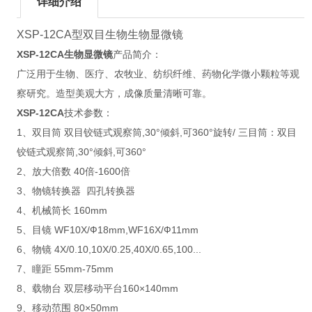
详细介绍
XSP-12CA型双目生物生物显微镜
XSP-12CA生物显微镜
产品简介：
广泛用于生物、医疗、农牧业、纺织纤维、药物化学微小颗粒等观
察研究。造型美观大方，成像质量清晰可靠。
XSP-12CA
技术参数：
1、双目筒 双目铰链式观察筒,30°倾斜,可360°旋转/ 三目筒：双目
铰链式观察筒,30°倾斜,可360°
2、放大倍数 40倍-1600倍
3、物镜转换器 四孔转换器
4、机械筒长 160mm
5、目镜 WF10X/Ф18mm,WF16X/Ф11mm
6、物镜 4X/0.10,10X/0.25,40X/0.65,100...
7、瞳距 55mm-75mm
8、载物台 双层移动平台160×140mm
9、移动范围 80×50mm