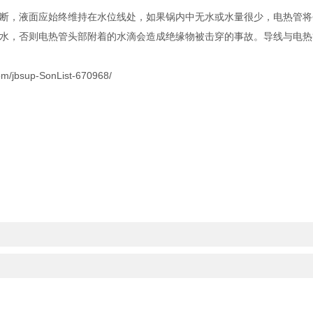
中断，液面应始终维持在水位线处，如果锅内中无水或水量很少，电热管将
漏水，否则电热管头部附着的水滴会造成绝缘物被击穿的事故。导线与电
sup-SonList-670968/