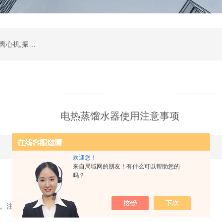
振荡器,水浴,油槽,培养箱,恒温摇床,低温恒温槽,离心机,振荡器.石墨电热板,马弗炉
电热蒸馏水器使用注意事项
时间：2013-12-16 点击次数：3978
欢迎您！
来自局域网的朋友！有什么可以帮助您的
吗？
水。注意不要损伤表面的锡层。