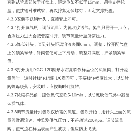
直到试管底部位于托盘上，距定位架不低于15mm。调整支撑托
盘，使狭缝对准试管。再次拧紧定位螺钉，固定支撑托盘。
4.3.3安装不锈钢针头，直接套上即可。
4.3.4打开氮气瓶，调节流量计为氮吹仪送气。氮气只需开一点点，
否则压力过大会把管路冲开。调节流量计至所需压力。
4.3.5降低针头，直到针头距离溶液表面6mm。调整：拧开配气盘
上的锁紧螺母，针阀管便可上下滑动，调整好高度，拧紧锁紧螺
母。
4.3.6打开所用YGC-12D圆形水浴氮吹仪样品位的流量阀。打开流
量阀时，逆时针旋转1/8到1/6圈即可，不要旋转幅度过大，以防针
阀螺母脱落，安装时，应按顺时针旋转。
4.3.7浓缩样品前，建议氮气空吹5-10min，以防氮吹仪气路中残留
杂质气体。
4.3.8调节流量计到氮吹仪所需的流速。氮吹开始，用针头上面的流
量阀微调流速。并监测供气压力，不得超过200Kpa。调节流量
阀，使气流在样品表面产生波纹，但应防止飞溅。