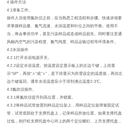
4 操作方法
4.1准备工作。
操作人员使用氮吹仪之前，应当熟悉工程流程和步骤。快速浓缩要
求掌握样品量、氮气流速、水浴温度和针位之间的平衡。使用不
当，将会事倍功半，甚至污染样品或造成样品损失。同时要注意通
风橱内空气的污染程度、氮气纯度、样品运输过程等环境条件。
4.2水浴操作
4.2.1打开水浴电源开关。
4.2.2设定水浴温度。按温度设定显示板上的左边个键，上排显
示“SP”，再按“∧”或“∨”，是下排显示为所需设定的温度值，再但左
边个键返回。通常水浴温度应小于溶剂沸点温度2-3℃。
4.3氮吹仪操作。
4.3.1将氮吹仪提升到高位置，并锁紧。
4.3.2将样品试管放置到样品定位架上，用样品定位架弹簧固定试
管，试管底部处于支撑托盘上，记录样品所放位置。如果支撑托盘
过低，则拧松支撑托盘中心环上的两个定位螺钉。上升支撑托盘，